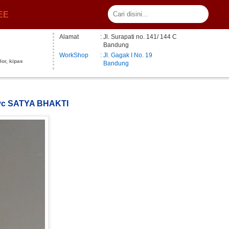
EE
Alamat
: Jl. Surapati no. 141/ 144 C
Bandung
WorkShop
: Jl. Gagak I No. 19
lor, kipas
Bandung
d pvc SATYA BHAKTI