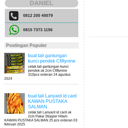
DANIEL
0812 200 40079
0815 7373 1156
Postingan Populer
buat tali gantungan
kunci pendek Cfiftynine
cetak tali gantungan kunci
pendek uk 2cm Cfiftynine
310pcs orderan 24 agustus
2024
buat tali Lanyard id card
KAWAN PUSTAKA
SALMAN
cetak tali Lanyard id card uk
2cm Pakai Stopper Hitam
KAWAN PUSTAKA SALMAN 25 pcs orderan 03
februari 2025