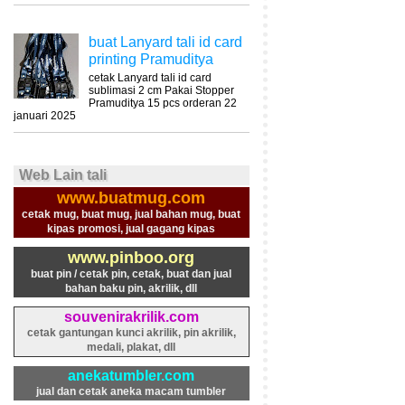
buat Lanyard tali id card
printing Pramuditya
cetak Lanyard tali id card
sublimasi 2 cm Pakai Stopper
Pramuditya 15 pcs orderan 22
januari 2025
Web Lain tali
www.buatmug.com
cetak mug, buat mug, jual bahan mug, buat
kipas promosi, jual gagang kipas
www.pinboo.org
buat pin / cetak pin, cetak, buat dan jual
bahan baku pin, akrilik, dll
souvenirakrilik.com
cetak gantungan kunci akrilik, pin akrilik,
medali, plakat, dll
anekatumbler.com
jual dan cetak aneka macam tumbler