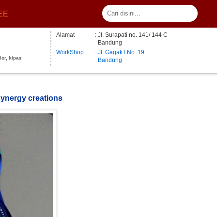
EE
Alamat
: Jl. Surapati no. 141/ 144 C
Bandung
WorkShop
: Jl. Gagak I No. 19
lor, kipas
Bandung
synergy creations