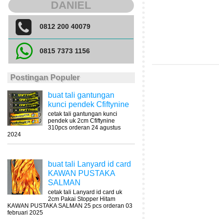
DANIEL
0812 200 40079
0815 7373 1156
Postingan Populer
buat tali gantungan
kunci pendek Cfiftynine
cetak tali gantungan kunci
pendek uk 2cm Cfiftynine
310pcs orderan 24 agustus
2024
buat tali Lanyard id card
KAWAN PUSTAKA
SALMAN
cetak tali Lanyard id card uk
2cm Pakai Stopper Hitam
KAWAN PUSTAKA SALMAN 25 pcs orderan 03
februari 2025