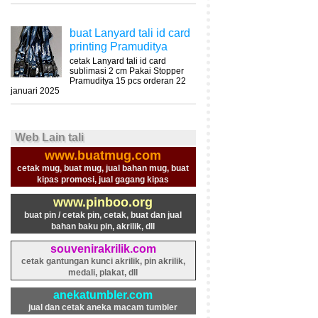
buat Lanyard tali id card
printing Pramuditya
cetak Lanyard tali id card
sublimasi 2 cm Pakai Stopper
Pramuditya 15 pcs orderan 22
januari 2025
Web Lain tali
www.buatmug.com
cetak mug, buat mug, jual bahan mug, buat
kipas promosi, jual gagang kipas
www.pinboo.org
buat pin / cetak pin, cetak, buat dan jual
bahan baku pin, akrilik, dll
souvenirakrilik.com
cetak gantungan kunci akrilik, pin akrilik,
medali, plakat, dll
anekatumbler.com
jual dan cetak aneka macam tumbler