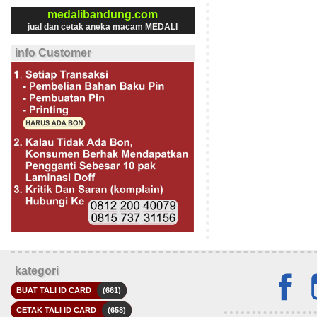
medalibandung.com
jual dan cetak aneka macam MEDALI
info Customer
kategori
BUAT TALI ID CARD
(661)
CETAK TALI ID CARD
(658)