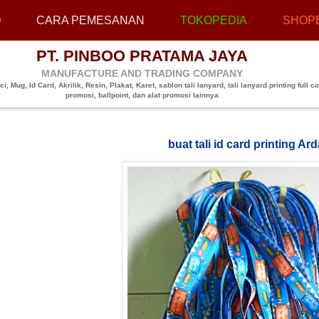
O
CARA PEMESANAN
TOKOPEDIA
SHOP
PT. PINBOO PRATAMA JAYA
MANUFACTURE AND TRADING COMPANY
, Mug, Id Card, Akrilik, Resin, Plakat, Karet, sablon tali lanyard, tali lanyard printing full co
promosi, ballpoint, dan alat promosi lainnya
buat tali id card printing Ar