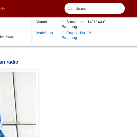
EE
Alamat
: Jl. Surapati no. 141/ 144 C
Bandung
WorkShop
: Jl. Gagak I No. 19
lor, kipas
Bandung
dan radio