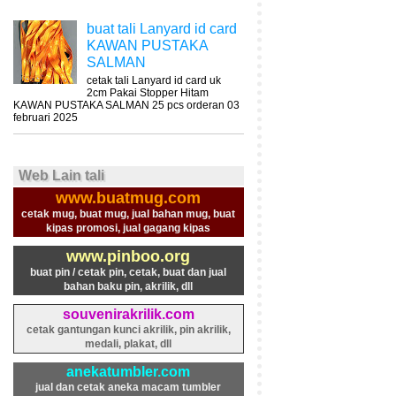
buat tali Lanyard id card
KAWAN PUSTAKA
SALMAN
cetak tali Lanyard id card uk
2cm Pakai Stopper Hitam
KAWAN PUSTAKA SALMAN 25 pcs orderan 03
februari 2025
Web Lain tali
www.buatmug.com
cetak mug, buat mug, jual bahan mug, buat
kipas promosi, jual gagang kipas
www.pinboo.org
buat pin / cetak pin, cetak, buat dan jual
bahan baku pin, akrilik, dll
souvenirakrilik.com
cetak gantungan kunci akrilik, pin akrilik,
medali, plakat, dll
anekatumbler.com
jual dan cetak aneka macam tumbler