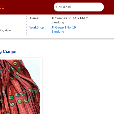
EE
Alamat
: Jl. Surapati no. 141/ 144 C
Bandung
WorkShop
: Jl. Gagak I No. 19
lor, kipas
Bandung
g Cianjur