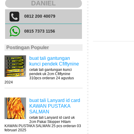
DANIEL
0812 200 40079
0815 7373 1156
Postingan Populer
buat tali gantungan
kunci pendek Cfiftynine
cetak tali gantungan kunci
pendek uk 2cm Cfiftynine
310pcs orderan 24 agustus
2024
buat tali Lanyard id card
KAWAN PUSTAKA
SALMAN
cetak tali Lanyard id card uk
2cm Pakai Stopper Hitam
KAWAN PUSTAKA SALMAN 25 pcs orderan 03
februari 2025