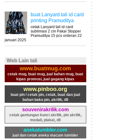
buat Lanyard tali id card
printing Pramuditya
cetak Lanyard tali id card
sublimasi 2 cm Pakai Stopper
Pramuditya 15 pcs orderan 22
januari 2025
Web Lain tali
www.buatmug.com
cetak mug, buat mug, jual bahan mug, buat
kipas promosi, jual gagang kipas
www.pinboo.org
buat pin / cetak pin, cetak, buat dan jual
bahan baku pin, akrilik, dll
souvenirakrilik.com
cetak gantungan kunci akrilik, pin akrilik,
medali, plakat, dll
anekatumbler.com
jual dan cetak aneka macam tumbler