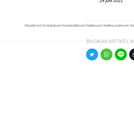
24 juni 2021
-------------------------------------------
#buatidcard #cetakidcard #cetaktaliidcard #talilanyard #talilanyardmurah #tal
BAGIKAN ARTIKEL IN