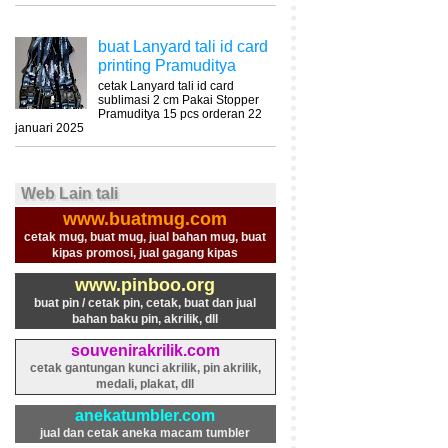
buat Lanyard tali id card
printing Pramuditya
cetak Lanyard tali id card
sublimasi 2 cm Pakai Stopper
Pramuditya 15 pcs orderan 22
januari 2025
Web Lain tali
www.buatmug.com
cetak mug, buat mug, jual bahan mug, buat
kipas promosi, jual gagang kipas
www.pinboo.org
buat pin / cetak pin, cetak, buat dan jual
bahan baku pin, akrilik, dll
souvenirakrilik.com
cetak gantungan kunci akrilik, pin akrilik,
medali, plakat, dll
anekatumbler.com
jual dan cetak aneka macam tumbler