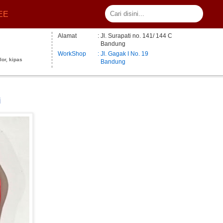
EE
Alamat
: Jl. Surapati no. 141/ 144 C
Bandung
WorkShop
: Jl. Gagak I No. 19
lor, kipas
Bandung
i