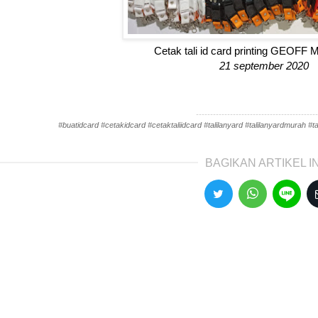
Cetak tali id card printing GEOFF
21 september 2020
-------------------------------------------
#buatidcard #cetakidcard #cetaktaliidcard #talilanyard #talilanyardmurah #tal
BAGIKAN ARTIKEL IN