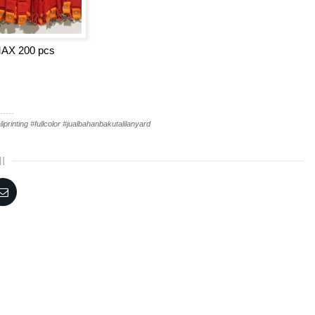
 MAX 200 pcs
-----
iprinting #fullcolor #jualbahanbakutalilanyard
I