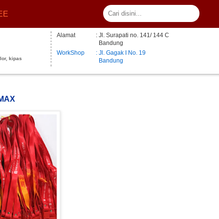
EE
Alamat
: Jl. Surapati no. 141/ 144 C
Bandung
WorkShop
: Jl. Gagak I No. 19
lor, kipas
Bandung
 MAX