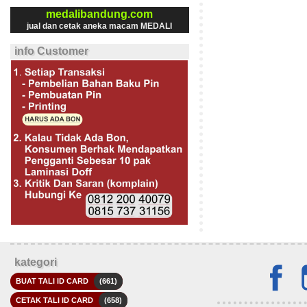
medalibandung.com
jual dan cetak aneka macam MEDALI
info Customer
kategori
BUAT TALI ID CARD
(661)
CETAK TALI ID CARD
(658)