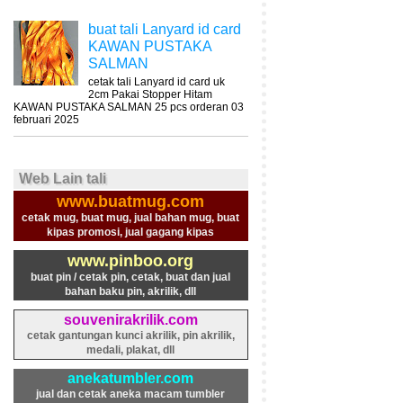
buat tali Lanyard id card
KAWAN PUSTAKA
SALMAN
cetak tali Lanyard id card uk
2cm Pakai Stopper Hitam
KAWAN PUSTAKA SALMAN 25 pcs orderan 03
februari 2025
Web Lain tali
www.buatmug.com
cetak mug, buat mug, jual bahan mug, buat
kipas promosi, jual gagang kipas
www.pinboo.org
buat pin / cetak pin, cetak, buat dan jual
bahan baku pin, akrilik, dll
souvenirakrilik.com
cetak gantungan kunci akrilik, pin akrilik,
medali, plakat, dll
anekatumbler.com
jual dan cetak aneka macam tumbler