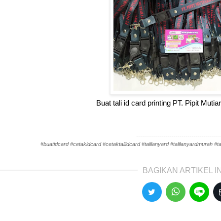
Buat tali id card printing PT. Pipit Mut
-------------------------------------------
#buatidcard #cetakidcard #cetaktaliidcard #talilanyard #talilanyardmurah #tal
BAGIKAN ARTIKEL IN