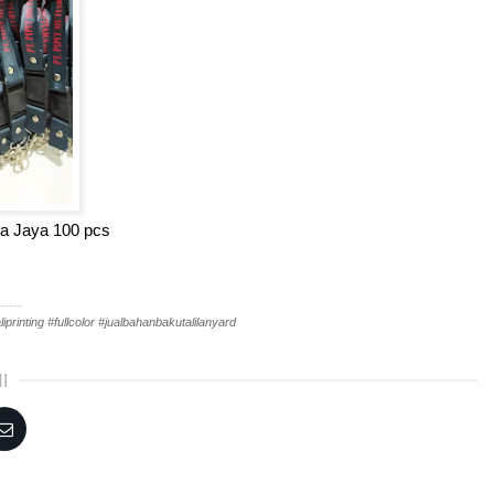
iara Jaya 100 pcs
-----
iprinting #fullcolor #jualbahanbakutalilanyard
I