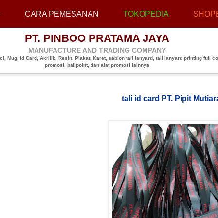
O
CARA PEMESANAN
TOKOPEDIA
SHOP
PT. PINBOO PRATAMA JAYA
MANUFACTURE AND TRADING COMPANY
, Mug, Id Card, Akrilik, Resin, Plakat, Karet, sablon tali lanyard, tali lanyard printing full co
promosi, ballpoint, dan alat promosi lainnya
tali id card PT. Pipit Mutia