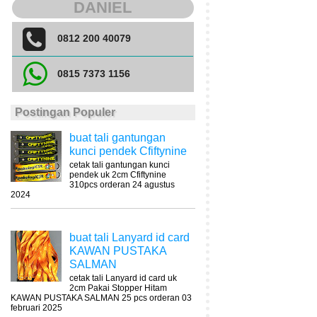
DANIEL
0812 200 40079
0815 7373 1156
Postingan Populer
buat tali gantungan
kunci pendek Cfiftynine
cetak tali gantungan kunci
pendek uk 2cm Cfiftynine
310pcs orderan 24 agustus
2024
buat tali Lanyard id card
KAWAN PUSTAKA
SALMAN
cetak tali Lanyard id card uk
2cm Pakai Stopper Hitam
KAWAN PUSTAKA SALMAN 25 pcs orderan 03
februari 2025