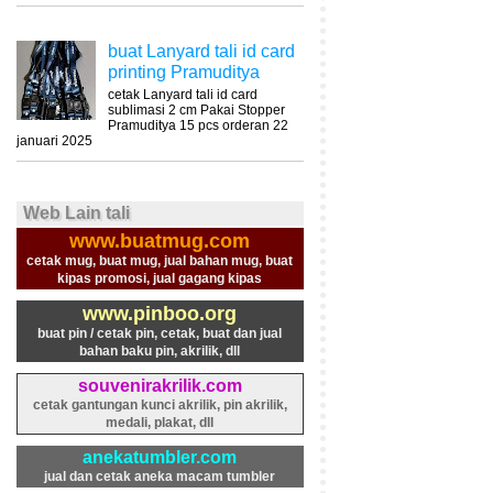
buat Lanyard tali id card
printing Pramuditya
cetak Lanyard tali id card
sublimasi 2 cm Pakai Stopper
Pramuditya 15 pcs orderan 22
januari 2025
Web Lain tali
www.buatmug.com
cetak mug, buat mug, jual bahan mug, buat
kipas promosi, jual gagang kipas
www.pinboo.org
buat pin / cetak pin, cetak, buat dan jual
bahan baku pin, akrilik, dll
souvenirakrilik.com
cetak gantungan kunci akrilik, pin akrilik,
medali, plakat, dll
anekatumbler.com
jual dan cetak aneka macam tumbler