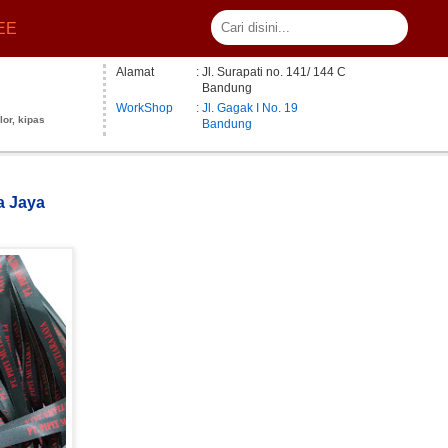
EE
Alamat
: Jl. Surapati no. 141/ 144 C
Bandung
WorkShop
: Jl. Gagak I No. 19
lor, kipas
Bandung
ra Jaya