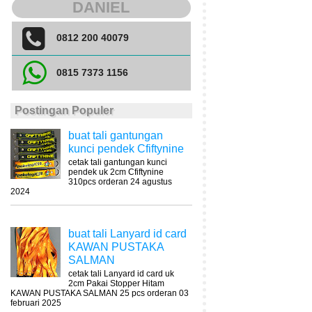
DANIEL
0812 200 40079
0815 7373 1156
Postingan Populer
buat tali gantungan
kunci pendek Cfiftynine
cetak tali gantungan kunci
pendek uk 2cm Cfiftynine
310pcs orderan 24 agustus
2024
buat tali Lanyard id card
KAWAN PUSTAKA
SALMAN
cetak tali Lanyard id card uk
2cm Pakai Stopper Hitam
KAWAN PUSTAKA SALMAN 25 pcs orderan 03
februari 2025