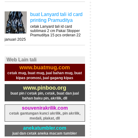
buat Lanyard tali id card
printing Pramuditya
cetak Lanyard tali id card
sublimasi 2 cm Pakai Stopper
Pramuditya 15 pcs orderan 22
januari 2025
Web Lain tali
www.buatmug.com
cetak mug, buat mug, jual bahan mug, buat
kipas promosi, jual gagang kipas
www.pinboo.org
buat pin / cetak pin, cetak, buat dan jual
bahan baku pin, akrilik, dll
souvenirakrilik.com
cetak gantungan kunci akrilik, pin akrilik,
medali, plakat, dll
anekatumbler.com
jual dan cetak aneka macam tumbler