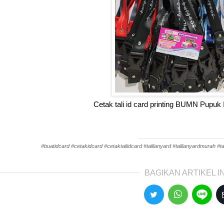
Cetak tali id card printing BUMN Pupuk
-------------------------------------------
#buatidcard #cetakidcard #cetaktaliidcard #talilanyard #talilanyardmurah #tal
BAGIKAN ARTIKEL IN