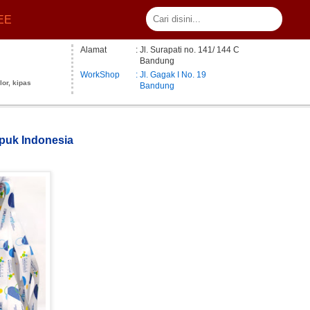
EE
Alamat
: Jl. Surapati no. 141/ 144 C
Bandung
WorkShop
: Jl. Gagak I No. 19
lor, kipas
Bandung
upuk Indonesia