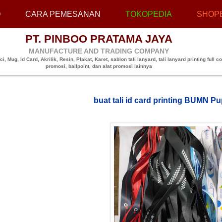
O
CARA PEMESANAN
TOKOPEDIA
SHOP
PT. PINBOO PRATAMA JAYA
MANUFACTURE AND TRADING COMPANY
, Mug, Id Card, Akrilik, Resin, Plakat, Karet, sablon tali lanyard, tali lanyard printing full co
promosi, ballpoint, dan alat promosi lainnya
buat tali id card printing BUMN P